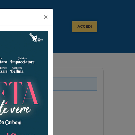
×
ACCEDI
i legati a questo evento.