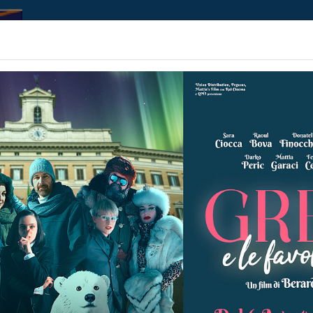
Home | Biglietteria
Prossimamente
Contributi
Non ci sono spettacol
 90 min
ommedia