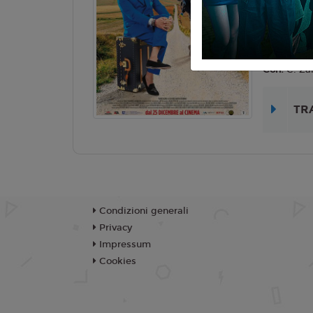
Lingua:
Ita
Regia:
G. 
Anno:
202
Con:
C. Za
TR
Condizioni generali
Privacy
Impressum
Cookies