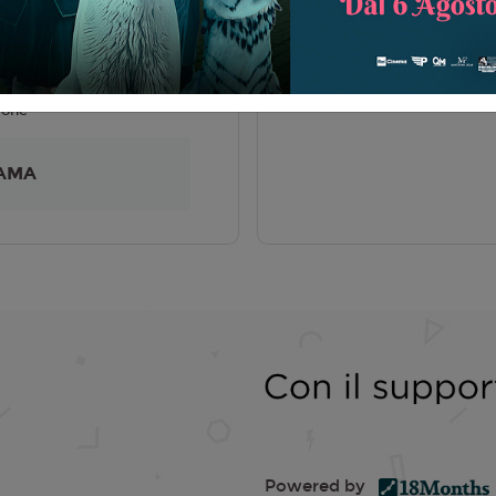
liano
Nunziante
5
lone
AMA
Powered by