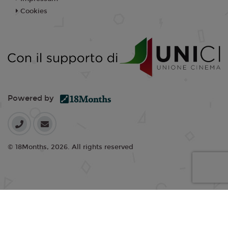
Cookies
Powered by
© 18Months, 2026. All rights reserved
I cookie ci aiutano a fornire i nostri servizi. Utilizzando tali servizi,
accetti l'utilizzo dei cookie da parte nostra.
Accetta Tutti i Cookie
Rifiuta Cookie non essenziali