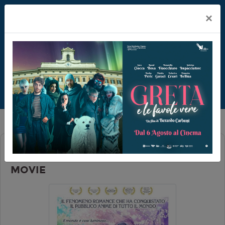
×
THE DANGERS IN MY HEART - THE
MOVIE