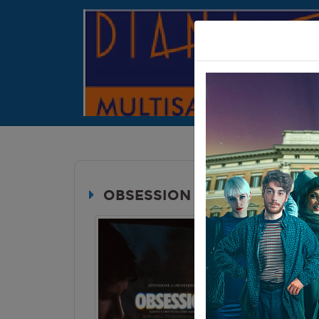
OBSESSION
Durata:
VM 14
Genere:
Ho