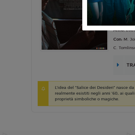
Lingua:
Ita
Età
14 ANN
Regia:
C. 
Anno:
202
Con:
M. Joh
C. Tomlins
TR
L’idea del “Salice dei Desideri” nasce da 
realmente esistiti negli anni ’60, ai qual
proprietà simboliche o magiche.