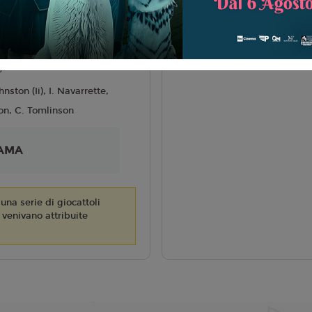
liano
I
BARKER
6
nston (Ii), I. Navarrette,
on, C. Tomlinson
AMA
una serie di giocattoli
i venivano attribuite