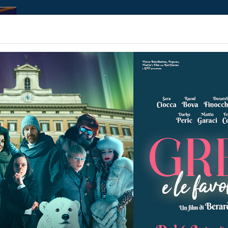
Home | Biglietteria
Prossimamente
Contributi
Non ci sono spettacol
 108 min
rror