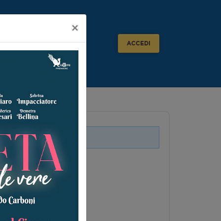
×
ACCEDI
i legati a questo evento.